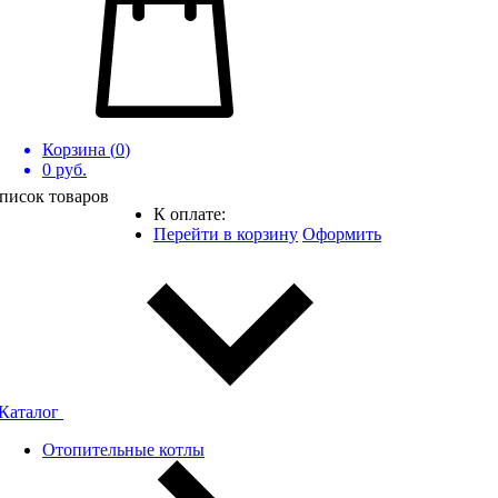
Корзина (
0
)
0
руб.
писок товаров
К оплате:
Перейти в корзину
Оформить
Каталог
Отопительные котлы