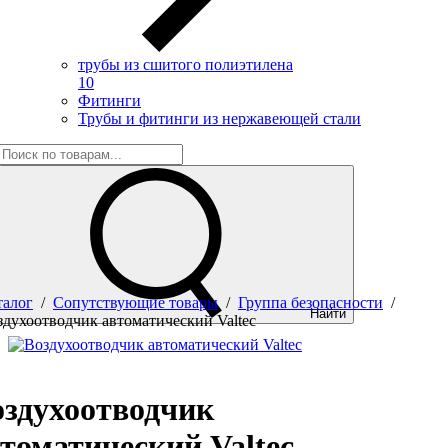
трубы из сшитого полиэтилена
10
Фитинги
Трубы и фитинги из нержавеющей стали
талог
/
Сопутствующие товары
/
Группа безопасности
/
Найти
здухоотводчик автоматический Valtec
оздухоотводчик
томатический Valtec