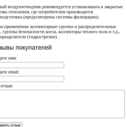
ый воздухоотводчик рекомендуется устанавливать в закрытые
емы отопления, где потребителем производится
подготовка (предусмотрены системы фильтрации).
а применения: коллекторные группы и распределительные
, группы безопасности котла, коллекторы теплого пола и т.д.,
оразделители (гидрострелки).
зывы покупателей
ите имя:
ите email:
отзыв:
авить отзыв