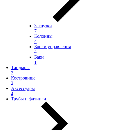
Загрузки
7
Колонны
4
Блоки управления
4
Баки
1
Тандыры
2
Костровище
2
Аксессуары
4
Трубы и фитинги