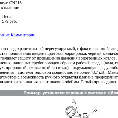
икул:
CN216
 в наличии
Цена:
579
руб.
сание
Комментарии
ан предохранительный нерегулируемый, c фиксированной заводск
ства пользования введена цветовая маркировка: черный колпачок –
печивает защиту от превышения давления водогрейных котлов, б
ления, напорных трубопроводов сбросом рабочей среды (вода, 
ух, природный, сжиженный газ и т.д.) в окружающую среду либ
енения – системы тепловой мощностью не более 43,7 кВт. Макси
усмотрена возможность ручного открытия клапана предохранит
илактики залипания золотниковой обоймы. Резьба присоединения