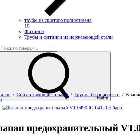
трубы из сшитого полиэтилена
10
Фитинги
Трубы и фитинги из нержавеющей стали
талог
/
Сопутствующие товары
/
Группа безопасности
/
Клапа
Найти
ра
апан предохранительный VT.04