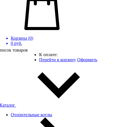
Корзина (
0
)
0
руб.
писок товаров
К оплате:
Перейти в корзину
Оформить
Каталог
Отопительные котлы