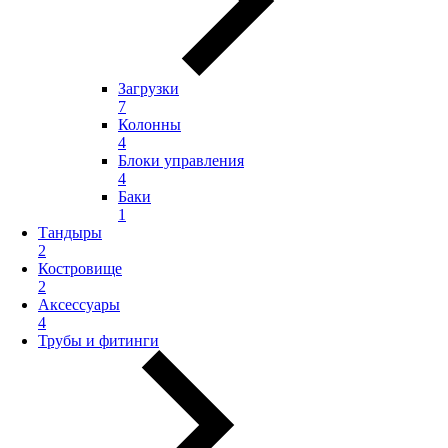
Загрузки
7
Колонны
4
Блоки управления
4
Баки
1
Тандыры
2
Костровище
2
Аксессуары
4
Трубы и фитинги