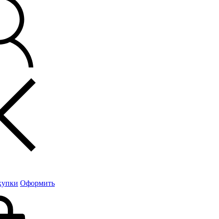
купки
Оформить