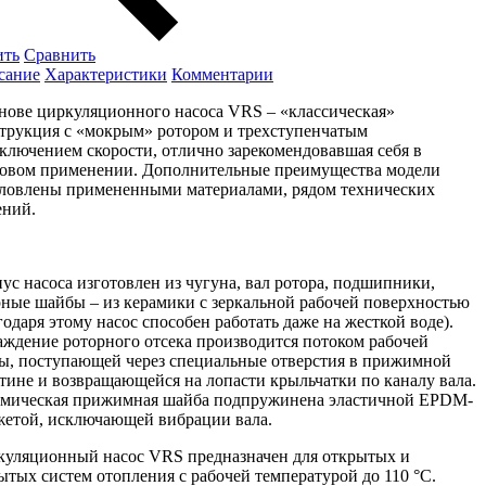
ить
Сравнить
сание
Характеристики
Комментарии
нове циркуляционного насоса VRS – «классическая»
трукция с «мокрым» ротором и трехступенчатым
ключением скорости, отлично зарекомендовавшая себя в
овом применении. Дополнительные преимущества модели
ловлены примененными материалами, рядом технических
ений.
ус насоса изготовлен из чугуна, вал ротора, подшипники,
ные шайбы – из керамики с зеркальной рабочей поверхностью
годаря этому насос способен работать даже на жесткой воде).
ждение роторного отсека производится потоком рабочей
ы, поступающей через специальные отверстия в прижимной
тине и возвращающейся на лопасти крыльчатки по каналу вала.
амическая прижимная шайба подпружинена эластичной EPDM-
етой, исключающей вибрации вала.
уляционный насос VRS предназначен для открытых и
ытых систем отопления с рабочей температурой до 110 °C.