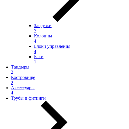
Загрузки
7
Колонны
4
Блоки управления
4
Баки
1
Тандыры
2
Костровище
2
Аксессуары
4
Трубы и фитинги