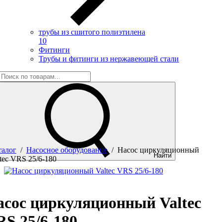
трубы из сшитого полиэтилена
10
Фитинги
Трубы и фитинги из нержавеющей стали
талог
/
Насосное оборудование
/
Насос циркуляционный
Найти
tec VRS 25/6-180
асос циркуляционный Valtec
S 25/6-180