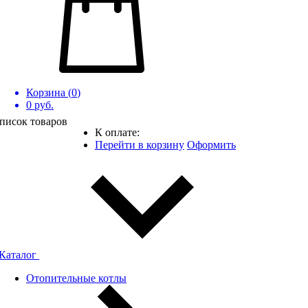
Корзина (
0
)
0
руб.
писок товаров
К оплате:
Перейти в корзину
Оформить
Каталог
Отопительные котлы